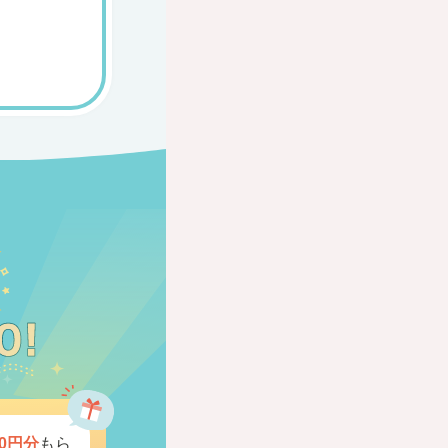
0円分
もら