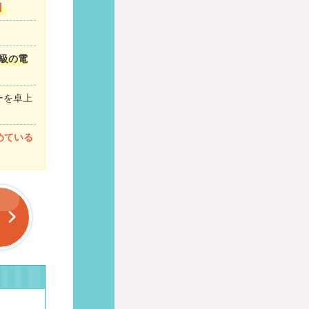
】
級の電
ーを卓上
めている