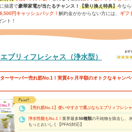
らに抽選で
豪華家電が当たるチャンス！
【乗り換え特典】
今なら
6,500円キャッシュバック！
解約金がかからない方には、
ギフト
ゼント！
おす
エブリィフレシャス（浄水型）
ターサーバー売れ筋No.1！実質4ヶ月半額のオトクなキャンペ
【売れ筋No.1】
使いやすさで選ぶならエブリィフレシ
浄水性能もNo.1！
業界最多
50種類
の不純物を除去し、
もっとおいしく【PFAS対応】