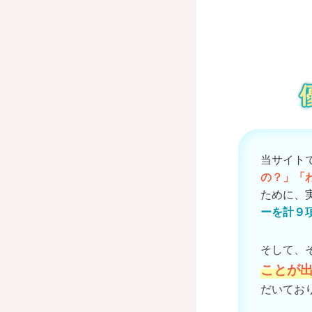
当サイト
の？」「
ために、
ーを計９
そして、
ことが
だいてお