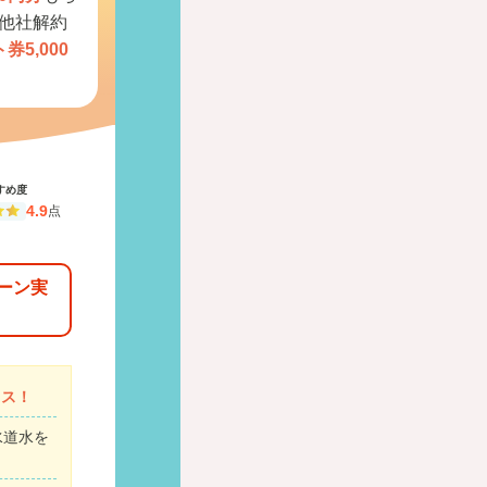
他社解約
券5,000
すめ度
4.9
点
ーン実
ャス！
水道水を