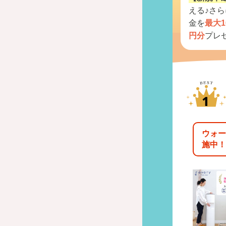
える♪さ
金を
最大1
円分
プレ
ウォー
施中！