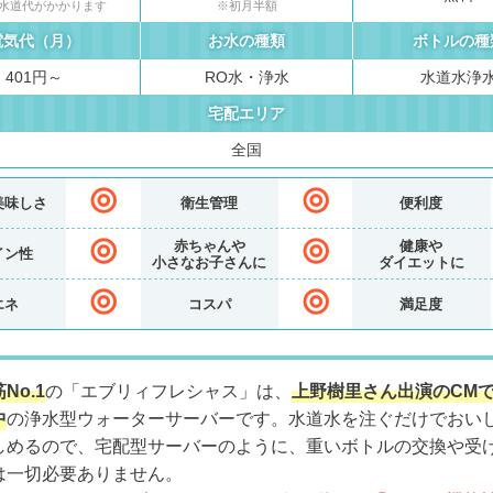
水道代がかかります
※初月半額
電気代（月）
お水の種類
ボトルの種
401円～
RO水・浄水
水道水浄
宅配エリア
全国
美味しさ
衛生管理
便利度
赤ちゃんや
健康や
イン性
小さなお子さんに
ダイエットに
エネ
コスパ
満足度
No.1
の「エブリィフレシャス」は、
上野樹里さん出演のCM
中
の浄水型ウォーターサーバーです。水道水を注ぐだけでおい
しめるので、宅配型サーバーのように、重いボトルの交換や受
は一切必要ありません。