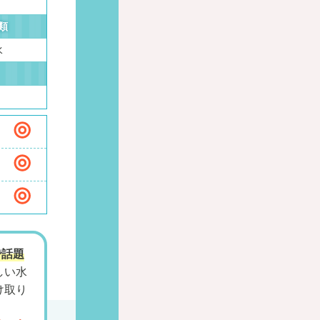
類
水
で話題
しい水
け取り