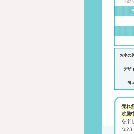
※別途
お水の
デザ
省
売れ筋
沸騰
を楽
など