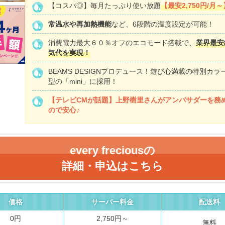
【コスパ◎】毎月たっぷり使い放題
【最安2,750円/月～
常温水や再加熱機能
など、6段階の温度設定が可能！
消費電力最大６０％オフのエコモード搭載で、
業界最安
気代を実現！
BEAMS DESIGNプロデュース！遊び心満載の特別カラ
型の「mini」に採用！
【テレビCMが話題】
上野樹里さんがアンバサダーを務
ので安心♪
every freciousの
詳細・申込はこちら
価格
サーバー料金
配送料
0円
2,750円～
無料