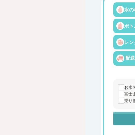
水の
ボト
レン
配送
お水
富士
乗り