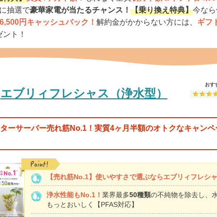
らに抽選で
豪華家電が当たるチャンス！
【乗り換え特典】
今なら
6,500円キャッシュバック！
解約金がかからない方には、
ギフト
ゼント！
おす
エブリィフレシャス（浄水型）
ターサーバー売れ筋No.1！実質4ヶ月半額のオトクなキャンペ
【売れ筋No.1】
使いやすさで選ぶならエブリィフレシ
浄水性能もNo.1！
業界最多
50種類
の不純物を除去し、
もっとおいしく【PFAS対応】