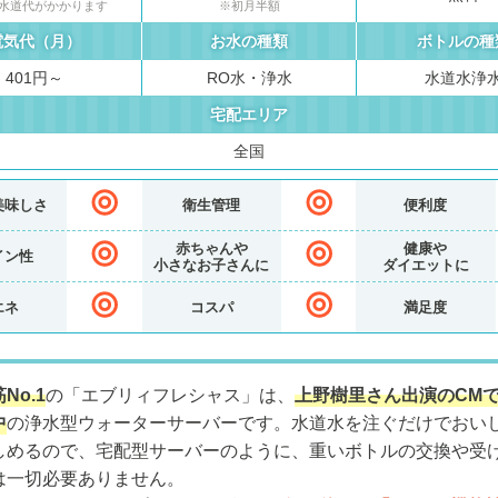
水道代がかかります
※初月半額
電気代（月）
お水の種類
ボトルの種
401円～
RO水・浄水
水道水浄
宅配エリア
全国
美味しさ
衛生管理
便利度
赤ちゃんや
健康や
イン性
小さなお子さんに
ダイエットに
エネ
コスパ
満足度
No.1
の「エブリィフレシャス」は、
上野樹里さん出演のCM
中
の浄水型ウォーターサーバーです。水道水を注ぐだけでおい
しめるので、宅配型サーバーのように、重いボトルの交換や受
は一切必要ありません。