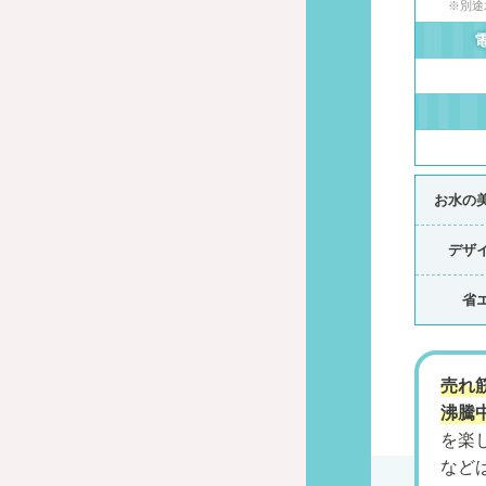
※別途
お水の
デザ
省
売れ筋
沸騰
を楽
など