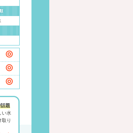
類
水
で話題
しい水
け取り