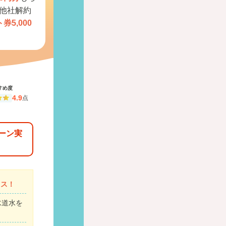
他社解約
券5,000
すめ度
4.9
点
ーン実
ャス！
水道水を