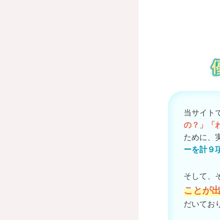
当サイト
の？」「
ために、
ーを計９
そして、
ことが
だいてお