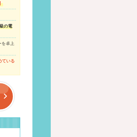
】
級の電
ーを卓上
めている