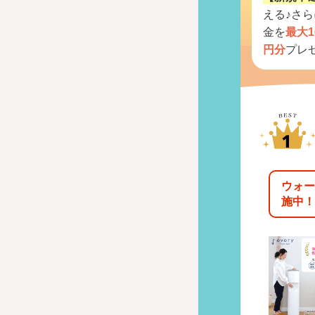
える♪さ
金を
最大1
円分
プレ
ウォー
施中！