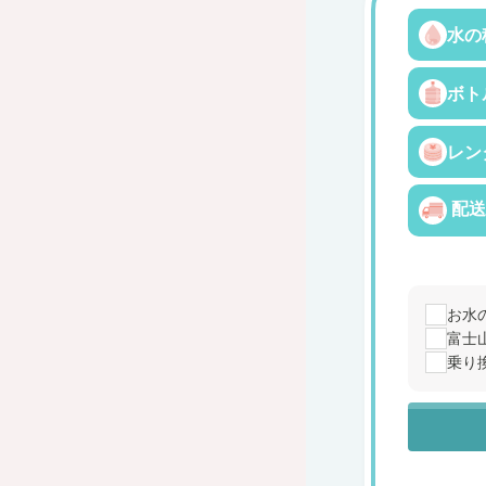
水の
ボト
レン
配送
お水
富士
乗り