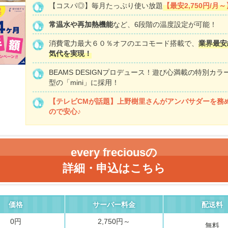
【コスパ◎】毎月たっぷり使い放題
【最安2,750円/月～
常温水や再加熱機能
など、6段階の温度設定が可能！
消費電力最大６０％オフのエコモード搭載で、
業界最安
気代を実現！
BEAMS DESIGNプロデュース！遊び心満載の特別カラ
型の「mini」に採用！
【テレビCMが話題】
上野樹里さんがアンバサダーを務
ので安心♪
every freciousの
詳細・申込はこちら
価格
サーバー料金
配送料
0円
2,750円～
無料