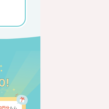
0円分
もら